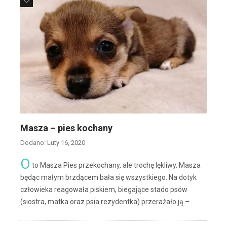
62
Masza – pies kochany
Dodano: Luty 16, 2020
O
to Masza Pies przekochany, ale trochę lękliwy. Masza
będąc małym brzdącem bała się wszystkiego. Na dotyk
człowieka reagowała piskiem, biegające stado psów
(siostra, matka oraz psia rezydentka) przerażało ją –