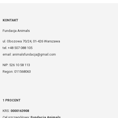
KONTAKT
Fundacja Animals
ul. Obozowa 70/24, 01-426 Warszawa
tel. +48 507 088 105
email: animalsfundacja@gmail.com
NIP: 526 10 58 113
Regon: 011568063
1 PROCENT
KRS:
0000163908
Cel szczegółowy:
Fundacja Animals